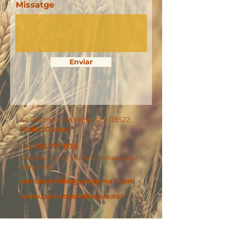
Missatge
Enviar
La Rectoria de Malla, s/n.
08522,
Malla (Osona)
+34
616 717 870
(Disponible per trucada, Whatsapp i
Telegram)
paulacastellsague@gmail.com
www.paulacastellsague.cat