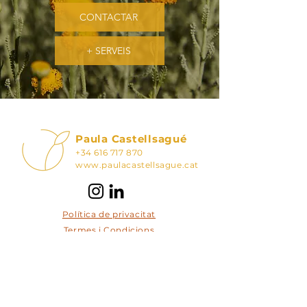
CONTACTAR
+ SERVEIS
Paula Castellsagué
+34 616 717 870
www.paulacastellsague.cat
Política de privacitat
Termes i Condicions
Aquesta actuació està impulsada i subvencionada
pel Departament d'Empresa i Treball i cofinançada
per
la Unió Europea mitjançant el Fons Social Europeu
Plus.