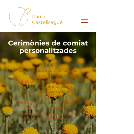
Paula
Castellsagué
Cerimònies de comiat
personalitzades
Cerimònies de comiat laiques
amb un enfocament
personalitzat, adaptades a les
necessitats i voluntats de les
persones que s’acomiaden.
Disseny, preparació i facilitació
del ritual d’una forma
significativa per homenatjar la
vida de la persona difunta.